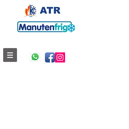
Benvenuto sul sito Attrezzature Professionali,
dedicato al mondo delle attrezzature per la
ristorazione e forniture per bar, pasticcerie,
ristoranti e hotel e grandi comunità come
mense ecc..
Qui potrai trovare solo prodotti di alta qualità
delle migliori marche, che rispettano i più rigidi
standard di sicurezza e affidabilità: una
vastissima scelta di macchine alimentari multi
marca con consegna diretta nel raggio di 60km
Se trovi in offerta l'articolo interessato con un
click su negozio avrai tutte le informazioni