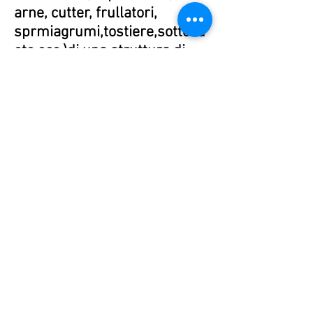
arne, cutter, frullatori,
sprmiagrumi,tostiere,sottovu
oto ecc.)di una struttura di
ristorazione o laboratorio
alimentare
.
A.T.R. SERVICE - RIPARAZIONE FRIGO
PROFESSIONALI e ATTREZZATURE PER
COMUNITA' 45, Via Belgio
47- 41122
Modena (MO) - Italia | P.I.
03105450369
|
Tel.
+39 059 828615
- Cell.
+39 333
6916200
||
ufficio@atrservice.it
|
Privacy
Policy e Cookie policy